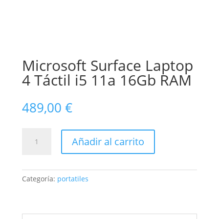
Microsoft Surface Laptop
4 Táctil i5 11a 16Gb RAM
489,00
€
Microsoft
Añadir al carrito
Surface
Laptop
4
Táctil
Categoría:
portatiles
i5
11a
16Gb