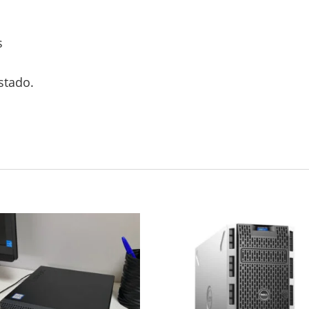
s
stado.