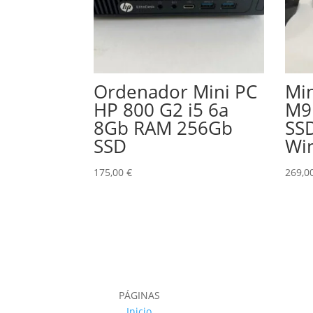
Ordenador Mini PC
Mi
HP 800 G2 i5 6a
M9
8Gb RAM 256Gb
SS
SSD
Wi
175,00
€
269,0
PÁGINAS
Inicio