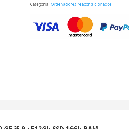
Categoría:
Ordenadores reacondicionados
i5
9a
512Gb
SSD
16Gb
RAM
cantidad
0 G5 i5 9a 512Gb SSD 16Gb RAM