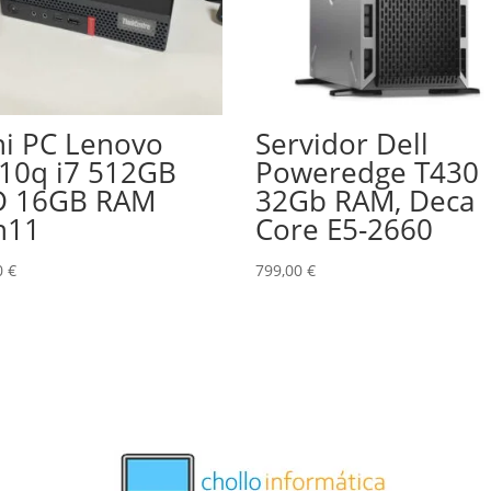
ni PC Lenovo
Servidor Dell
10q i7 512GB
Poweredge T430
D 16GB RAM
32Gb RAM, Deca
n11
Core E5-2660
0
€
799,00
€