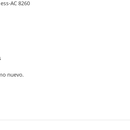
less-AC 8260
s
mo nuevo.