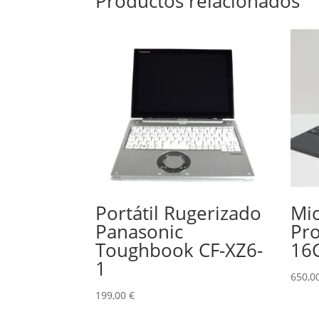
Productos relacionados
Portátil Rugerizado
Mic
Panasonic
Pro
Toughbook CF-XZ6-
16
1
650,0
199,00
€