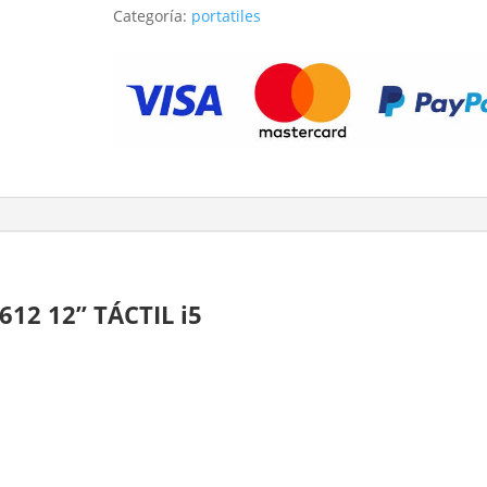
Categoría:
portatiles
X2
612
12”
TÁCTIL
i5
cantidad
 612 12” TÁCTIL i5