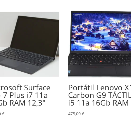
rosoft Surface
Portátil Lenovo X
 7 Plus i7 11a
Carbon G9 TÁCTI
Gb RAM 12,3″
i5 11a 16Gb RAM
0
€
475,00
€