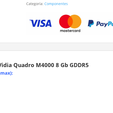
Categoría:
Componentes
M4000
8
Gb
cantidad
 nVidia Quadro M4000 8 Gb GDDR5
(max):