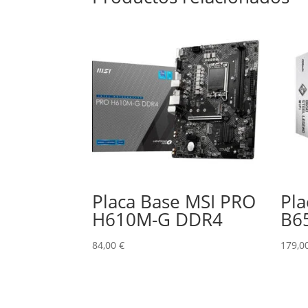
Placa Base MSI PRO
Pla
H610M-G DDR4
B6
84,00
€
179,0